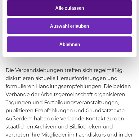
Bei den etwa 100 Mitgliedseinrichtungen des
Alle zulassen
Verbands kirchlich-wissenschaftlicher Bibliotheken
(VkwB) handelt es sich um Bibliotheken der
Auswahl erlauben
Landeskirchen, der evangelischen Hochschulen,
religionspädagogischer Institute und weiterer
Ablehnen
evangelischer Forschungs- und
Bildungseinrichtungen sowie der Missionswerke.
Die Verbandsleitungen treffen sich regelmäßig,
diskutieren aktuelle Herausforderungen und
formulieren Handlungsempfehlungen. Die beiden
Verbände der Arbeitsgemeinschaft organisieren
Tagungen und Fortbildungsveranstaltungen,
publizieren Empfehlungen und Grundsatztexte.
Außerdem halten die Verbände Kontakt zu den
staatlichen Archiven und Bibliotheken und
vertreten ihre Mitglieder im Fachdiskurs und in der