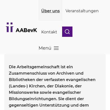
(öffnet in einem neuen Fenster)
(öffnet in einem neuen Fenster)
Skip to main content
Über uns
Veranstaltungen
Kontakt
Menü
Menü öffnen
Die Arbeitsgemeinschaft ist ein
Zusammenschluss von Archiven und
Bibliotheken der verfassten evangelischen
(Landes-) Kirchen, der Diakonie, der
Missionswerke sowie evangelischer
Bildungseinrichtungen. Sie dient der
gegenseitigen Unterstützung und dem